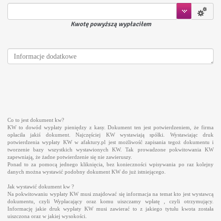
Kwotę powyższą wypłaciłem
Co to jest dokument kw?
KW to dowód wypłaty pieniędzy z kasy. Dokument ten jest potwierdzeniem, że firma
opłaciła jakiś dokument. Najczęściej KW wystawiają spółki. Wystawiając druk
potwierdzenia wypłaty KW w afaktury.pl jest możliwość zapisania tegoż dokumentu i
tworzenie bazy wszystkich wystawionych KW. Tak prowadzone pokwitowania KW
zapewniają, że żadne potwierdzenie się nie zawieruszy.
Ponad to za pomocą jednego kliknięcia, bez konieczności wpisywania po raz kolejny
danych można wystawić podobny dokument KW do już istniejącego.
Jak wystawić dokument kw ?
Na pokwitowaniu wypłaty KW musi znajdować się informacja na temat kto jest wystawcą
dokumentu, czyli Wypłacający oraz komu uiszczamy wpłatę , czyli otrzymujący.
Informację jakie druk wypłaty KW musi zawierać to z jakiego tytułu kwota została
uiszczona oraz w jakiej wysokości.