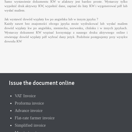
Samo wystawienie dokumentu KW w afaktury jest bardzo proste. Wystarczy tylko
wypełnić druk aktywny KW, wypełnić dane, zapisać do listy KW i wygenerować pdf lub
wysłać mailem.
Jak wystawić dowód wypłaty kw po angielsku lub w innym języku ?
Każdy nawet bez znajomości obcego języka może wydrukować lub wysłać mailem
dowód wypłaty kw po angielsku, niemiecku, norwesku, chińsku i w innych językach.
Wystarczy dokument KW wypisać korzystając z naszego druku aktywnego online i
otwierając dowód wypłaty pdf wybrać dany jeżyk. Podobnie postępujemy przy wysyłce
dowodu KW
Issue the document online
VAT Invoice
Proforma invoice
Advance invoice
Flat-rate farmer invoice
Simplified invoice