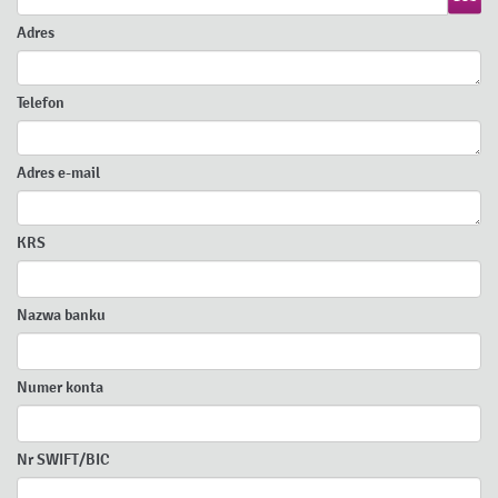
Adres
Telefon
Adres e-mail
KRS
Nazwa banku
Numer konta
Nr SWIFT/BIC