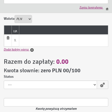
Zapisz kontrahenta
Waluta
LP.
z
1.
Dodaj kolejny wiersz
Razem do zapłaty:
0.00
Kwota słownie:
zero PLN 00/100
Status
Kwotę powyższą otrzymałem